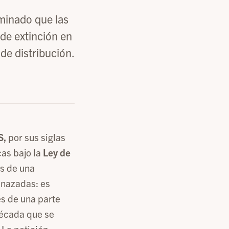
minado que las
de extinción en
 de distribución.
S,
por sus siglas
as bajo la
Ley de
s de una
enazadas: es
és de una parte
 década que se