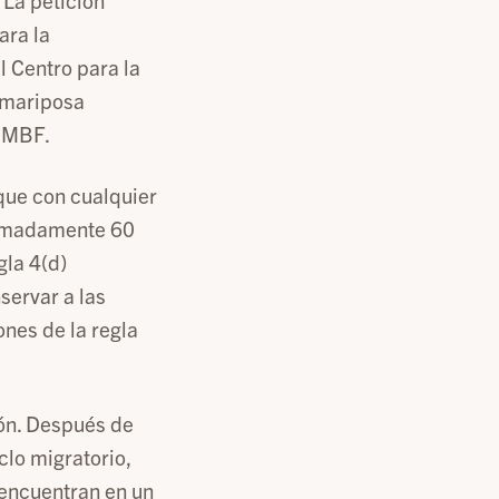
. La petición
ara la
l Centro para la
a mariposa
 MBF.
 que con cualquier
ximadamente 60
gla 4(d)
servar a las
nes de la regla
ón. Después de
clo migratorio,
 encuentran en un