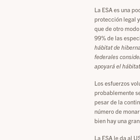
La ESA es una pod
protección legal 
que de otro modo n
99% de las espec
hábitat de hiberna
federales consider
apoyará el hábitat
Los esfuerzos vol
probablemente sea
pesar de la contin
número de monarca
bien hay una gran 
La ESA le da al U