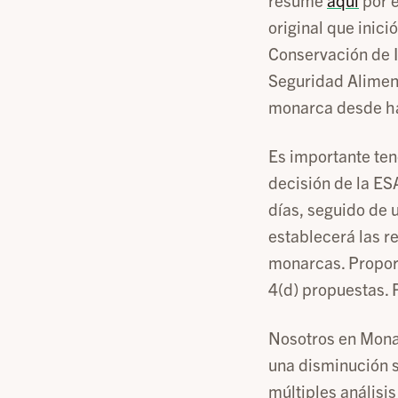
resume
aquí
por 
original que inic
Conservación de I
Seguridad Aliment
monarca desde ha
Es importante ten
decisión de la E
días, seguido de u
establecerá las r
monarcas. Proporc
4(d) propuestas.
Nosotros en Mona
una disminución s
múltiples análisi