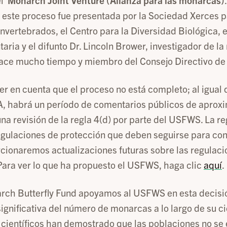
el
Monarch Joint Venture (Alianza para las monarcas)
ió este proceso fue presentada por la Sociedad Xerces p
nvertebrados, el Centro para la Diversidad Biológica, e
aria y el difunto Dr. Lincoln Brower, investigador de l
ce mucho tiempo y miembro del Consejo Directivo de
er en cuenta que el proceso no está completo; al igual
SA, habrá un período de comentarios públicos de apro
na revisión de la regla 4(d) por parte del USFWS. La re
egulaciones de protección que deben seguirse para con
ionaremos actualizaciones futuras sobre las regulacio
Para ver lo que ha propuesto el USFWS, haga clic
aquí
.
rch Butterfly Fund apoyamos al USFWS en esta decisi
ignificativa del número de monarcas a lo largo de su ci
s científicos han demostrado que las poblaciones no se