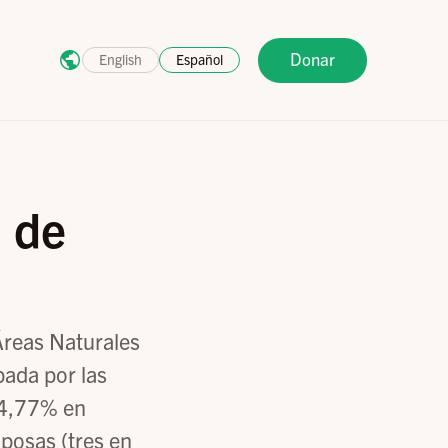
Donar
English
Español
n de
reas Naturales
pada por las
14,77% en
posas (tres en