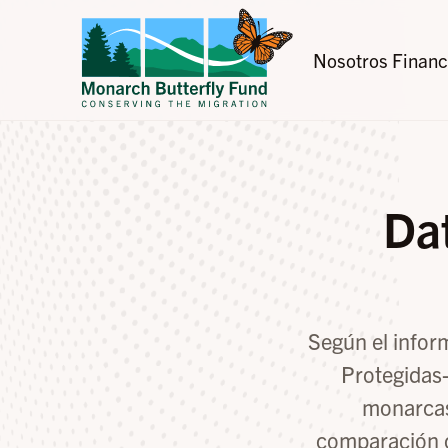
Nosotros
Financ
Dat
Según el info
Protegidas-
monarcas
comparación c