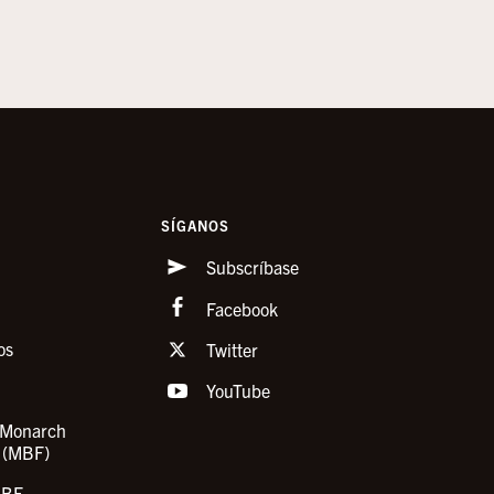
SÍGANOS
Subscríbase
Facebook
os
Twitter
YouTube
l Monarch
d (MBF)
MBF